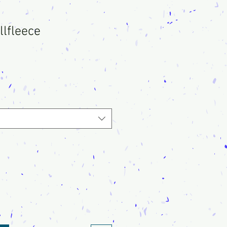
llfleece
-
s