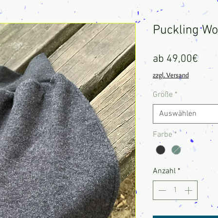
Puckling Wo
Sale
ab
49,00€
Prei
zzgl. Versand
Größe
*
Auswählen
Farbe
*
Anzahl
*